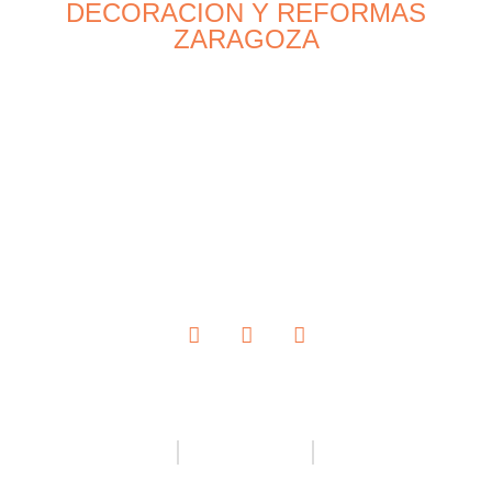
DECORACION Y REFORMAS
ZARAGOZA
ESPAÑA,
UNIÓN EUROPEA
Estamos dedicados a ayudar a mejorar su hogar
utilizando materiales de la mejor calidad y los
trabajadores más experimentados.
Política de Privacidad
Política de Cookies
Política de Protección