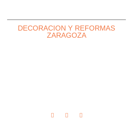
DECORACION Y REFORMAS
ZARAGOZA
ESPAÑA,
UNIÓN EUROPEA
Estamos dedicados a ayudar a mejorar su hogar
utilizando materiales de la mejor calidad y los
trabajadores más experimentados.